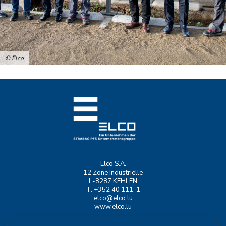
© Elco
Elco S.A.
12 Zone Industrielle
L-8287 KEHLEN
T. +352 40 111-1
elco@elco.lu
www.elco.lu