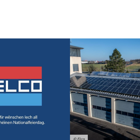
© Elco