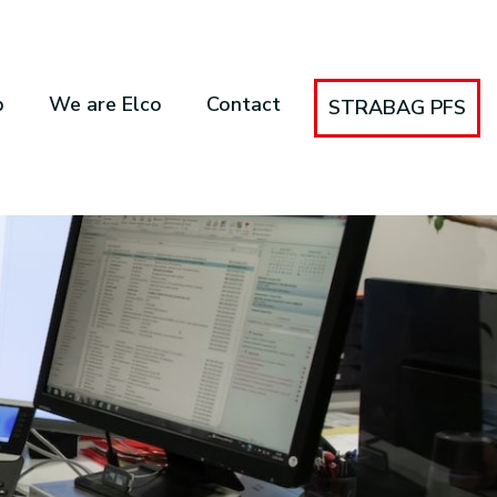
b
We are Elco
Contact
STRABAG PFS